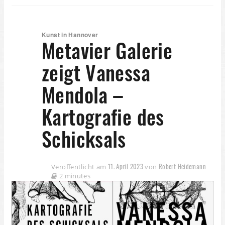
Kunst in Hannover
Metavier Galerie
zeigt Vanessa
Mendola –
Kartografie des
Schicksals
11. April 2023
Robert Heidemann
Veröffentlicht am
von
2 minutes