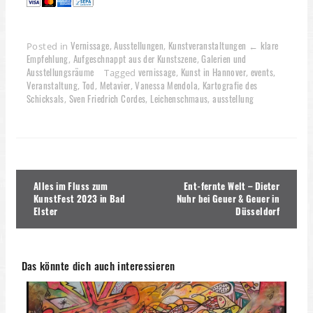
Vernissage
Ausstellungen
Kunstveranstaltungen ← klare
Posted in
,
,
Empfehlung
Aufgeschnappt aus der Kunstszene
Galerien und
,
,
Ausstellungsräume
vernissage
Kunst in Hannover
events
Tagged
,
,
,
Veranstaltung
Tod
Metavier
Vanessa Mendola
Kartografie des
,
,
,
,
Schicksals
Sven Friedrich Cordes
Leichenschmaus
ausstellung
,
,
,
Beitragsnavigation
Alles im Fluss zum
Ent-fernte Welt – Dieter
KunstFest 2023 in Bad
Nuhr bei Geuer & Geuer in
Elster
Düsseldorf
Das könnte dich auch interessieren