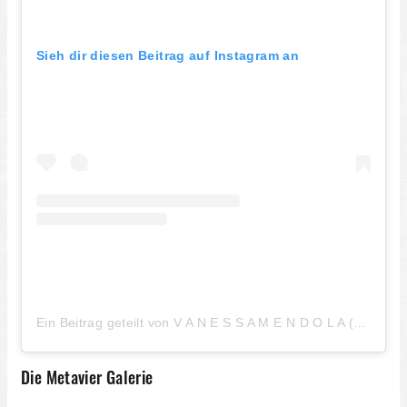
Sieh dir diesen Beitrag auf Instagram an
Ein Beitrag geteilt von V A N E S S A M E N D O L A (@vanessamendola_art)
Die Metavier Galerie