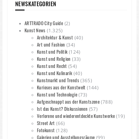
NEWSKATEGORIEN
K
ARTTRADO City Guide
(2)
B
Kunst News
(1.325)
Architektur & Kunst
(40)
K
Art und Fashion
(34)
B
Kunst und Politik
(124)
z
Kunst und Religion
(33)
B
Kunst und Recht
(54)
Kunst und Kulinarik
(40)
Kunstmarkt und Trends
(365)
Kurioses aus der Kunstwelt
(144)
Kunst und Technologie
(73)
Aufgeschnappt aus der Kunstszene
(788)
Ist das Kunst? Diskussionen
(57)
Verlorene und wiederentdeckte Kunstwerke
(19)
Street Art
(66)
Fotokunst
(128)
Galerien und Ausstellungsräume
(99)