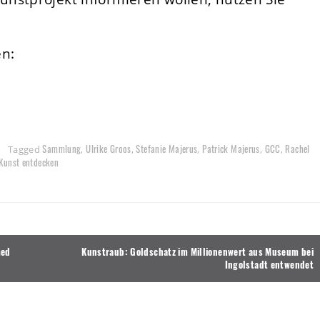
en:
Sammlung
Ulrike Groos
Stefanie Majerus
Patrick Majerus
GCC
Rachel
Tagged
,
,
,
,
,
Kunst entdecken
med
Kunstraub: Goldschatz im Millionenwert aus Museum bei
Ingolstadt entwendet