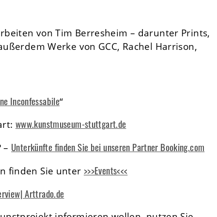
beiten von Tim Berresheim – darunter Prints,
– außerdem Werke von GCC, Rachel Harrison,
one Inconfessabile
“
www.kunstmuseum-stuttgart.de
art:
Unterkünfte finden Sie bei unseren Partner Booking.com
? –
>>>Events<<<
n finden Sie unter
erview| Arttrado.de
nstprojekt informieren wollen, nutzen Sie