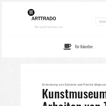
Skip
to
content
No earth without art
Für Künstler
Schenkung von Stefanie und Patrick Majerus
Kunstmuseum 