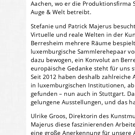
Aachen, wo er die Produktionsfirma
Auge & Welt betreibt.
Stefanie und Patrick Majerus besucht
Virtuelle und reale Welten in der K
Berresheim mehrere Räume bespielte.
luxemburgische Sammlerehepaar von
dazu bewogen, ein Konvolut an Berre
europäische Gedanke steht für uns s
Seit 2012 haben deshalb zahlreiche
in luxemburgischen Institutionen, a
gefunden – nun auch in Stuttgart. D
gelungene Ausstellungen, und das ha
Ulrike Groos, Direktorin des Kunstmu
Majerus diese faszinierenden Arbeit
eine große Anerkennung für unsere A