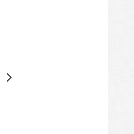
KUNST UND POLITIK
DU BIST AM ZUG – kunstwissenschaftliche
Plakataktion in Berlin
DU BIST AM ZUG – kunstwissenschaftliche
Plakataktion in Berlin DU BIST AM ZUG, das
Projekt, das von Anfang April bis
Weiterlesen
Robert Heidemann
22. Juli 2022