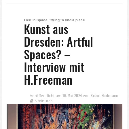
Lost in Space, trying to find a place
Kunst aus
Dresden: Artful
Spaces? –
Interview mit
H.Freeman
16. Mai 2024
Robert Heidemann
Veröffentlicht am
von
5 minutes