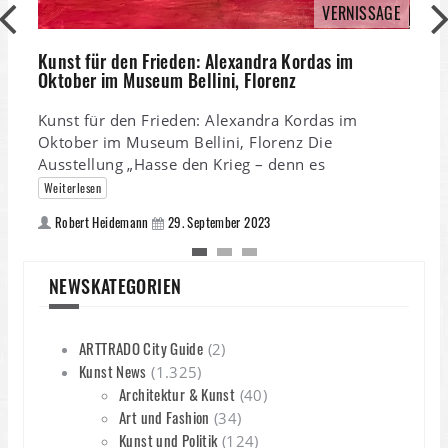
VERNISSAGE
Kunst für den Frieden: Alexandra Kordas im
Oktober im Museum Bellini, Florenz
Kunst für den Frieden: Alexandra Kordas im
Oktober im Museum Bellini, Florenz Die
Ausstellung „Hasse den Krieg – denn es
Weiterlesen
W
Robert Heidemann
29. September 2023
v
NEWSKATEGORIEN
W
T
t
ARTTRADO City Guide
(2)
Kunst News
(1.325)
Architektur & Kunst
(40)
Art und Fashion
(34)
Kunst und Politik
(124)