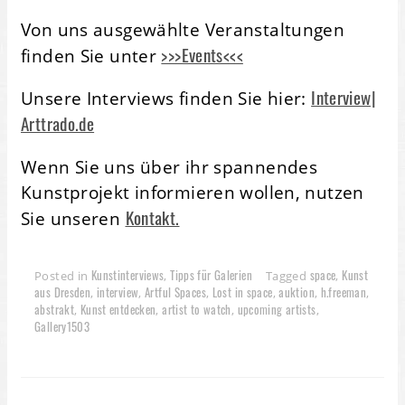
Von uns ausgewählte Veranstaltungen
>>>Events<<<
finden Sie unter
Interview|
Unsere Interviews finden Sie hier:
Arttrado.de
Wenn Sie uns über ihr spannendes
Kunstprojekt informieren wollen, nutzen
Kontakt.
Sie unseren
Kunstinterviews
Tipps für Galerien
space
Kunst
Posted in
,
Tagged
,
aus Dresden
interview
Artful Spaces
Lost in space
auktion
h.freeman
,
,
,
,
,
,
abstrakt
Kunst entdecken
artist to watch
upcoming artists
,
,
,
,
Gallery1503