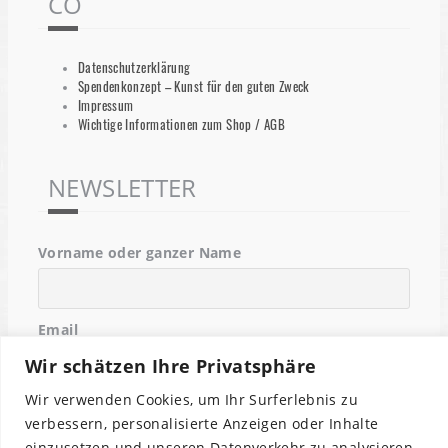
CO
Datenschutzerklärung
Spendenkonzept – Kunst für den guten Zweck
Impressum
Wichtige Informationen zum Shop / AGB
NEWSLETTER
Vorname oder ganzer Name
Email
Wir schätzen Ihre Privatsphäre
Wir verwenden Cookies, um Ihr Surferlebnis zu
Indem Du fortfährst, akzeptierst Du unsere
verbessern, personalisierte Anzeigen oder Inhalte
Datenschutzerklärung.
einzusetzen und unseren Datenverkehr zu analysieren.