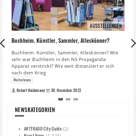
AUSSTELLUNGEN
T
Buchheim. Künstler, Sammler, Alleskönner?
z
Buchheim. Künstler, Sammler, Alleskönner? Wie
i
sehr war Buchheim in den NS-Propaganda-
T
Apparat verstrickt? Wie weit distanziert er sich
nach dem Krieg
Weiterlesen
Robert Heidemann
30. November 2022
NEWSKATEGORIEN
ARTTRADO City Guide
(2)
Kunst News
(1.325)