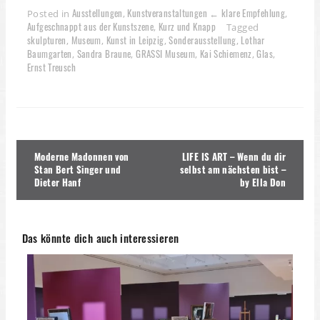
Ausstellungen
Kunstveranstaltungen ← klare Empfehlung
Posted in
,
,
Aufgeschnappt aus der Kunstszene
Kurz und Knapp
,
Tagged
skulpturen
Museum
Kunst in Leipzig
Sonderausstellung
Lothar
,
,
,
,
Baumgarten
Sandra Braune
GRASSI Museum
Kai Schiemenz
Glas
,
,
,
,
,
Ernst Treusch
Beitragsnavigation
Moderne Madonnen von
LIFE IS ART – Wenn du dir
Stan Bert Singer und
selbst am nächsten bist –
Dieter Hanf
by Ella Don
Das könnte dich auch interessieren