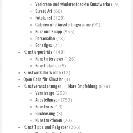
Verlorene und wiederentdeckte Kunstwerke
(19)
Street Art
(66)
Fotokunst
(128)
Galerien und Ausstellungsräume
(99)
Kurz und Knapp
(855)
Personalien
(18)
Sonstiges
(21)
Künstlerporträts
(148)
Kunstinterviews
(126)
Kunstfälscher
(5)
Kunstwerk der Woche
(12)
Open Calls für Künstler
(4)
Kunstveranstaltungen ← klare Empfehlung
(878)
Vernissage
(253)
Ausstellungen
(753)
Kunstkurs
(13)
Buchlesung
(3)
Kunstauktionen
(20)
Kunst Tipps und Ratgeber
(266)