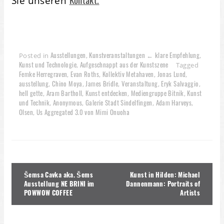
Sie unseren
Ausstellungen
Kunstveranstaltungen ← klare Empfehlung
Posted in
,
,
Kunst und Technologie
Aufgeschnappt aus der Kunstszene
,
Tagged
Femke Herregraven
Evan Roths
Kollektiv Metahaven
Jonas Lund
,
,
,
,
ausstellung
Chino Moya
James Bridle
Veranstaltung
Eryk Salvaggio
,
,
,
,
,
hell gette
Aram Bartholl
Kunst entdecken
Mediengruppe Bitnik
Kunst
,
,
,
,
und Technik
Anonymous
Galerie Stadt Sindelfingen
Adam Harveys
,
,
,
,
Olsen
Us Aggregated 3.0 von Mimi Onuoha
,
Beitragsnavigation
Šemsa Cavka aka. Šems
Kunst in Hilden: Michael
Ausstellung NE BRINI im
Dannenmann: Portraits of
POWWOW COFFEE
Artists