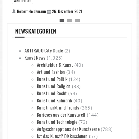
Weiterlesen
K
Robert Heidemann
26. Dezember 2021
p
K
NEWSKATEGORIEN
p
i
d
ARTTRADO City Guide
(2)
Kunst News
(1.325)
Architektur & Kunst
(40)
Art und Fashion
(34)
Kunst und Politik
(124)
Kunst und Religion
(33)
Kunst und Recht
(54)
Kunst und Kulinarik
(40)
Kunstmarkt und Trends
(365)
Kurioses aus der Kunstwelt
(144)
Kunst und Technologie
(73)
Aufgeschnappt aus der Kunstszene
(788)
Ist das Kunst? Diskussionen
(57)