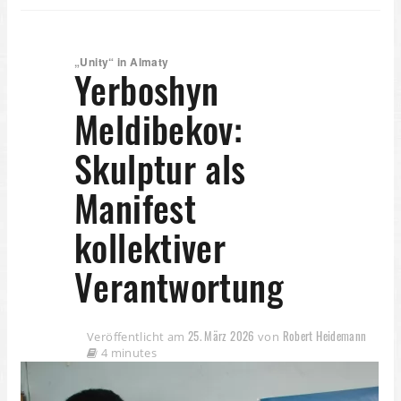
„Unity“ in Almaty
Yerboshyn
Meldibekov:
Skulptur als
Manifest
kollektiver
Verantwortung
25. März 2026
Robert Heidemann
Veröffentlicht am
von
4 minutes