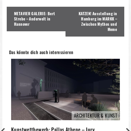
Beitragsnavigation
METAVIER GALERIE: Bert
KATZEN! Ausstellung in
Strebe – Anderwelt in
Hamburg im MARKK –
Hannover
Zwischen Mythos und
Meme
Das könnte dich auch interessieren
ARCHITEKTUR & KUNST
Kunstwettbewerb: Pallas Athene – Jury