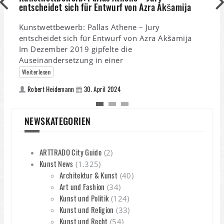
entscheidet sich für Entwurf von Azra Akšamija
Kunstwettbewerb: Pallas Athene – Jury
entscheidet sich für Entwurf von Azra Akšamija
Im Dezember 2019 gipfelte die
Auseinandersetzung in einer
K
i
Weiterlesen
Robert Heidemann
30. April 2024
K
A
A
NEWSKATEGORIEN
ARTTRADO City Guide
(2)
Kunst News
(1.325)
Architektur & Kunst
(40)
Art und Fashion
(34)
Kunst und Politik
(124)
Kunst und Religion
(33)
Kunst und Recht
(54)