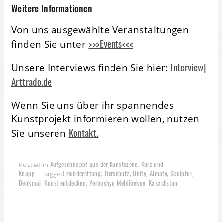
Weitere Informationen
Von uns ausgewählte Veranstaltungen
>>>Events<<<
finden Sie unter
Interview|
Unsere Interviews finden Sie hier:
Arttrado.de
Wenn Sie uns über ihr spannendes
Kunstprojekt informieren wollen, nutzen
Kontakt.
Sie unseren
Aufgeschnappt aus der Kunstszene
Kurz und
Posted in
,
Knapp
Hunderettung
Tierschutz
Unity
Almaty
Skulptur
Tagged
,
,
,
,
,
Denkmal
Kunst entdecken
Yerboshyn Meldibekov
Kasachstan
,
,
,