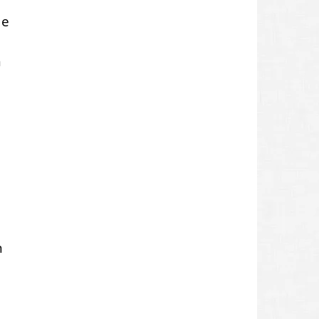
de
n
n
n