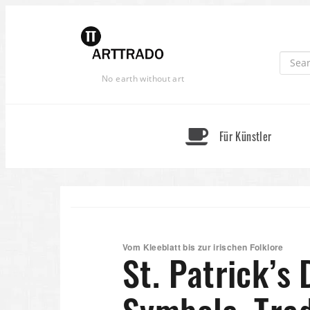
Skip
to
content
No earth without art
Für Künstler
Vom Kleeblatt bis zur irischen Folklore
St. Patrick’s 