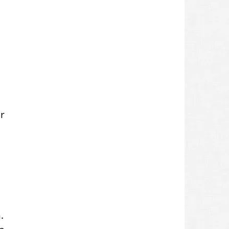
t
r
.