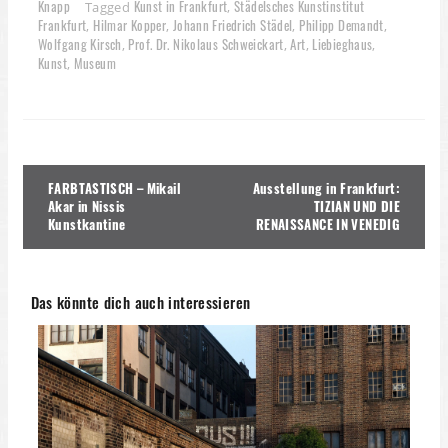
Knapp
Kunst in Frankfurt
Städelsches Kunstinstitut
Tagged
,
Frankfurt
Hilmar Kopper
Johann Friedrich Städel
Philipp Demandt
,
,
,
,
Wolfgang Kirsch
Prof. Dr. Nikolaus Schweickart
Art
Liebieghaus
,
,
,
,
Kunst
Museum
,
Beitragsnavigation
FARBTASTISCH – Mikail
Ausstellung in Frankfurt:
Akar in Nissis
TIZIAN UND DIE
Kunstkantine
RENAISSANCE IN VENEDIG
Das könnte dich auch interessieren