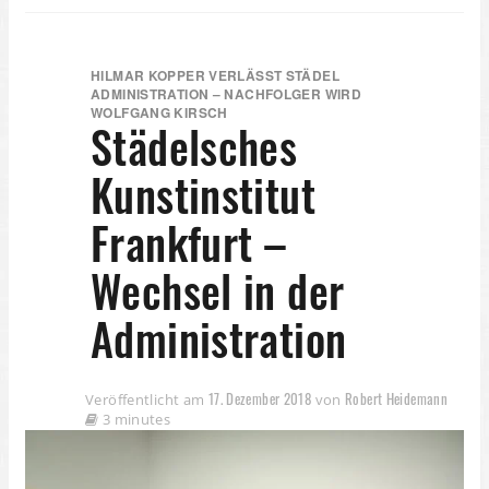
HILMAR KOPPER VERLÄSST STÄDEL
ADMINISTRATION – NACHFOLGER WIRD
WOLFGANG KIRSCH
Städelsches
Kunstinstitut
Frankfurt –
Wechsel in der
Administration
17. Dezember 2018
Robert Heidemann
Veröffentlicht am
von
3 minutes