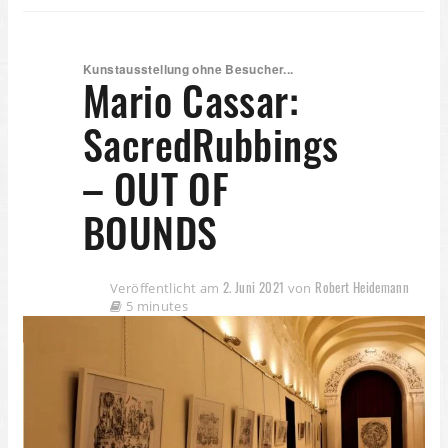
Kunstausstellung ohne Besucher...
Mario Cassar:
SacredRubbings
– OUT OF
BOUNDS
2. Juni 2021
Robert Heidemann
Veröffentlicht am
von
5 minutes