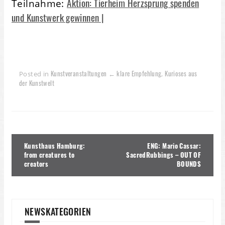
Aktion: Tierheim Herzsprung spenden
Teilnahme:
und Kunstwerk gewinnen |
Kunstveranstaltungen ← klare Empfehlung
Kurioses aus
Posted in
,
der Kunstwelt
Beitragsnavigation
Kunsthaus Hamburg:
ENG: Mario Cassar:
from creatures to
SacredRubbings – OUT OF
creators
BOUNDS
NEWSKATEGORIEN