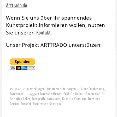
Arttrado.de
Wenn Sie uns über ihr spannendes
Kunstprojekt informieren wollen, nutzen
Kontakt.
Sie unseren
Unser Projekt ARTTRADO unterstützen:
Ausstellungen
Kunstveranstaltungen ← klare Empfehlung
Posted in
,
,
Fotokunst
Loredana Nemes
Prof. Dr. Helmut Bachmaier
Dr.
Tagged
,
,
Christina Leber
fotografie
fotokunst
Kunst in Konstanz
Dorothea
,
,
,
,
Cremer-Schacht
Kunstverein Konstanz
,