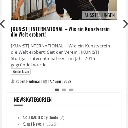
AUSSTELLUNGEN
[KUN:ST] INTERNATIONAL – Wie ein Kunstverein
die Welt erobert!
[KUN:ST]INTERNATIONAL – Wie ein Kunstverein
die Welt erobert! Seit der Verein „[KUN:ST]
D
Stuttgart International e.v.“ im Jahr 2015
I
gegründet wurde,
Weiterlesen
D
Robert Heidemann
17. August 2022
i
w
NEWSKATEGORIEN
ARTTRADO City Guide
(2)
Kunst News
(1.325)