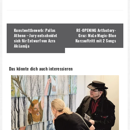
Beitragsnavigation
Kunstwettbewerb: Pallas
RE-OPENING Artfactory-
Athene – Jury entscheidet
Graz: MaLo Magic-Blue
sich für Entwurf von Azra
Kurzauftritt mit 2 Songs
Akšamija
Das könnte dich auch interessieren