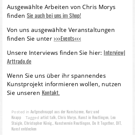
Ausgewählte Arbeiten von Chris Morys
Sie auch bei uns im Shop!
finden
Von uns ausgewählte Veranstaltungen
>>>Events<<<
finden Sie unter
Interview|
Unsere Interviews finden Sie hier:
Arttrado.de
Wenn Sie uns über ihr spannendes
Kunstprojekt informieren wollen, nutzen
Kontakt.
Sie unseren
Aufgeschnappt aus der Kunstszene
Kurz und
Posted in
,
Knapp
artist talk
Chris Morys
Kunst in Reutlingen
Leo
Tagged
,
,
,
Staigle
Christopher König.
Kunstverein Reutlingen
Do It Together
DIT
,
,
,
,
,
Kunst entdecken