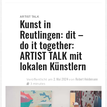
ARTIST TALK
Kunst in
Reutlingen: dit –
do it together:
ARTIST TALK mit
lokalen Künstlern
2. Mai 2024
Robert Heidemann
Veröffentlicht am
von
3 minutes