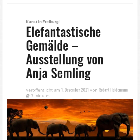
Kunst in Freiburg!
Elefantastische
Gemälde –
Ausstellung von
Anja Semling
1. Dezember 2021
Robert Heidemann
Veröffentlicht am
von
3 minutes