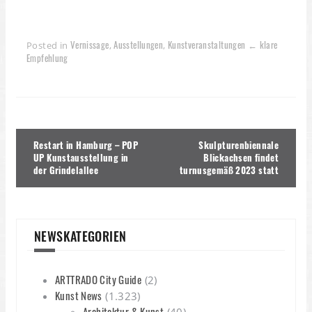
Vernissage
Ausstellungen
Kunstveranstaltungen ← klare
Posted in
,
,
Empfehlung
Beitragsnavigation
Restart in Hamburg – POP
Skulpturenbiennale
UP Kunstausstellung in
Blickachsen findet
der Grindelallee
turnusgemäß 2023 statt
NEWSKATEGORIEN
ARTTRADO City Guide
(2)
Kunst News
(1.323)
Architektur & Kunst
(40)