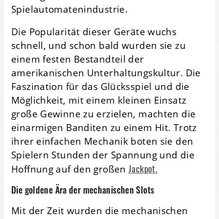
Spielautomatenindustrie.
Die Popularität dieser Geräte wuchs
schnell, und schon bald wurden sie zu
einem festen Bestandteil der
amerikanischen Unterhaltungskultur. Die
Faszination für das Glücksspiel und die
Möglichkeit, mit einem kleinen Einsatz
große Gewinne zu erzielen, machten die
einarmigen Banditen zu einem Hit. Trotz
ihrer einfachen Mechanik boten sie den
Spielern Stunden der Spannung und die
Jackpot.
Hoffnung auf den großen
Die goldene Ära der mechanischen Slots
Mit der Zeit wurden die mechanischen