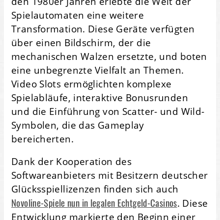
den 1980er Jahren erlebte die Welt der
Spielautomaten eine weitere
Transformation. Diese Geräte verfügten
über einen Bildschirm, der die
mechanischen Walzen ersetzte, und boten
eine unbegrenzte Vielfalt an Themen.
Video Slots ermöglichten komplexe
Spielabläufe, interaktive Bonusrunden
und die Einführung von Scatter- und Wild-
Symbolen, die das Gameplay
bereicherten.
Dank der Kooperation des
Softwareanbieters mit Besitzern deutscher
Glücksspiellizenzen finden sich auch
Novoline-Spiele nun in legalen Echtgeld-Casinos
. Diese
Entwicklung markierte den Beginn einer