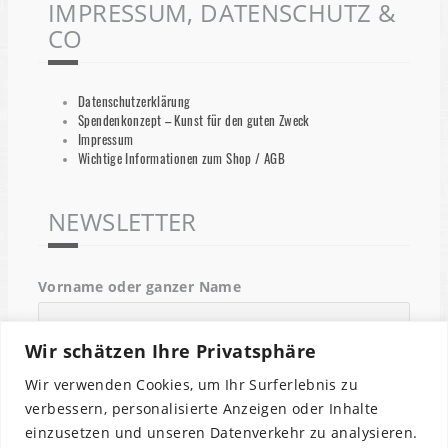
IMPRESSUM, DATENSCHUTZ &
CO
Datenschutzerklärung
Spendenkonzept – Kunst für den guten Zweck
Impressum
Wichtige Informationen zum Shop / AGB
NEWSLETTER
Vorname oder ganzer Name
Wir schätzen Ihre Privatsphäre
Email
Wir verwenden Cookies, um Ihr Surferlebnis zu
verbessern, personalisierte Anzeigen oder Inhalte
einzusetzen und unseren Datenverkehr zu analysieren.
Indem Du fortfährst, akzeptierst Du unsere