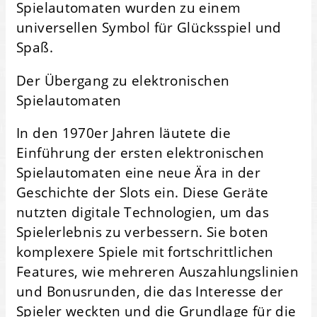
Spielautomaten wurden zu einem
universellen Symbol für Glücksspiel und
Spaß.
Der Übergang zu elektronischen
Spielautomaten
In den 1970er Jahren läutete die
Einführung der ersten elektronischen
Spielautomaten eine neue Ära in der
Geschichte der Slots ein. Diese Geräte
nutzten digitale Technologien, um das
Spielerlebnis zu verbessern. Sie boten
komplexere Spiele mit fortschrittlichen
Features, wie mehreren Auszahlungslinien
und Bonusrunden, die das Interesse der
Spieler weckten und die Grundlage für die