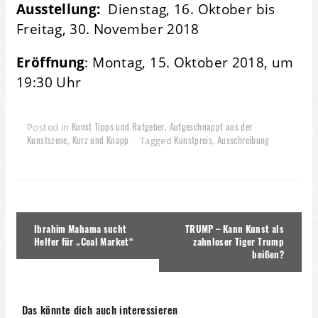
Ausstellung:
Dienstag, 16. Oktober bis
Freitag, 30. November 2018
Eröffnung
: Montag, 15. Oktober 2018, um
19:30 Uhr
Kunst Tipps und Ratgeber
Aufgeschnappt aus der
Posted in
,
Kunstszene
Kurz und Knapp
Kunstpreis
Ausschreibung
,
Tagged
,
Beitragsnavigation
Ibrahim Mahama sucht
TRUMP – Kann Kunst als
Helfer für „Coal Market“
zahnloser Tiger Trump
beißen?
Das könnte dich auch interessieren