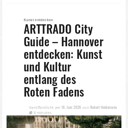
Kunst entdecken
ARTTRADO City
Guide – Hannover
entdecken: Kunst
und Kultur
entlang des
Roten Fadens
16. Juni 2026
Robert Heidemann
Veröffentlicht am
von
8 minutes