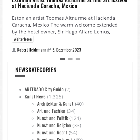
at Hacienda Caracha, Mexico
Estonian artist Toomas Altnurme at Hacienda
Caracha, Mexico The warm welcome extended
by the hotel owner, Sir Hugo Alfaro Lemus,
Weiterlesen
K
Robert Heidemann
5. Dezember 2023
K
K
NEWSKATEGORIEN
A
K
ARTTRADO City Guide
(2)
Kunst News
(1.325)
Architektur & Kunst
(40)
Art und Fashion
(34)
Kunst und Politik
(124)
Kunst und Religion
(33)
Kunst und Recht
(54)
Kunst und Kulinarik
(40)