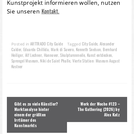
Kunstprojekt informieren wollen, nutzen
Kontakt.
Sie unseren
ARTTRADO City Guide
City Guide
Alexander
Posted in
Tagged
,
Calder
Eduardo Chillida
Mark di Suvero
Kenneth Snelson
Bernhard
,
,
,
,
Heiliger
Alf Lechner
Hannover
Skulpturenmeile
Kunst entdecken
,
,
,
,
,
Sprengel Museum
Niki de Saint Phalle
Vierte Station: Museum August
,
,
Kestner
Beitragsnavigation
Gibt es zu viele Künstler?
Werk der Woche #123 –
Marktanalyse hinter
The Gathering (2026) by
einem der größten
Alex Katz
Irrtümer des
Kunstmarkts