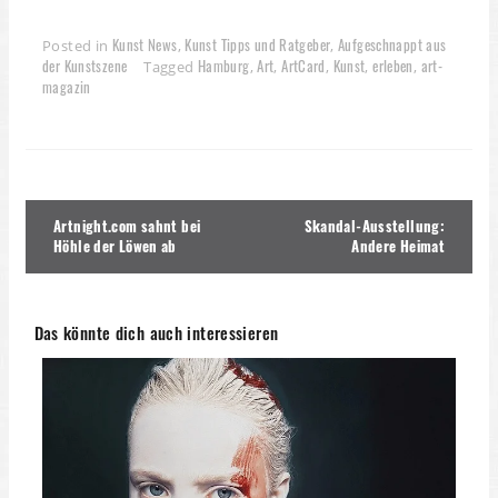
Kunst News
Kunst Tipps und Ratgeber
Aufgeschnappt aus
Posted in
,
,
der Kunstszene
Hamburg
Art
ArtCard
Kunst
erleben
art-
Tagged
,
,
,
,
,
magazin
Beitragsnavigation
Artnight.com sahnt bei
Skandal-Ausstellung:
Höhle der Löwen ab
Andere Heimat
Das könnte dich auch interessieren