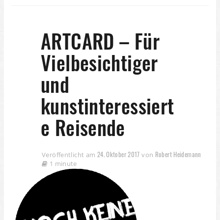
ARTCARD – Für
Vielbesichtiger
und
kunstinteressiert
e Reisende
24. Oktober 2017
Robert Heidemann
Veröffentlicht am
von
1 minute