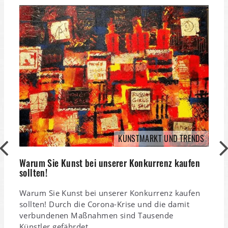
6
J
KUNSTMARKT UND TRENDS
6
Warum Sie Kunst bei unserer Konkurrenz kaufen
J
sollten!
e
Warum Sie Kunst bei unserer Konkurrenz kaufen
sollten! Durch die Corona-Krise und die damit
verbundenen Maßnahmen sind Tausende
Künstler gefährdet.