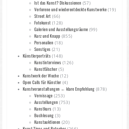
Ist das Kunst? Diskussionen
(57)
Verlorene und wiederentdeckte Kunstwerke
(19)
Street Art
(66)
Fotokunst
(128)
Galerien und Ausstellungsräume
(99)
Kurz und Knapp
(855)
Personalien
(18)
Sonstiges
(21)
Künstlerporträts
(148)
Kunstinterviews
(126)
Kunstfälscher
(5)
Kunstwerk der Woche
(12)
Open Calls für Künstler
(4)
Kunstveranstaltungen ← klare Empfehlung
(878)
Vernissage
(253)
Ausstellungen
(753)
Kunstkurs
(13)
Buchlesung
(3)
Kunstauktionen
(20)
Kunst Tipps und Ratgeber
(266)