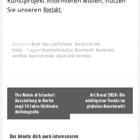
Kunstprojekt informieren wollen, nutzen
Kontakt.
Sie unseren
Kunst Tipps und Ratgeber
Kunstmarkt und
Posted in
,
Trends
Kunstmarktanalyse
Kunstmarkt
Kunstpreise
Tagged
,
,
verstehen
Kunst verstehen
Kunstmarkt verstehen
,
,
Beitragsnavigation
The Nudes of Istanbul:
Art Basel 2026: Die
Ausstellung in Berlin
wichtigsten Trends im
zeigt 14 Jahre türkische
globalen Kunstmarkt
Aktfotografie
Das könnte dich auch interessieren