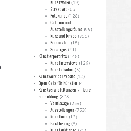
Kunstwerke
(19)
Street Art
(66)
Fotokunst
(128)
Galerien und
Ausstellungsräume
(99)
Kurz und Knapp
(855)
Personalien
(18)
Sonstiges
(21)
Künstlerporträts
(148)
Kunstinterviews
(126)
g
Kunstfälscher
(5)
n
Kunstwerk der Woche
(12)
Open Calls für Künstler
(4)
Kunstveranstaltungen ← klare
Empfehlung
(878)
Vernissage
(253)
Ausstellungen
(753)
Kunstkurs
(13)
Buchlesung
(3)
Kunstauktionen
(20)