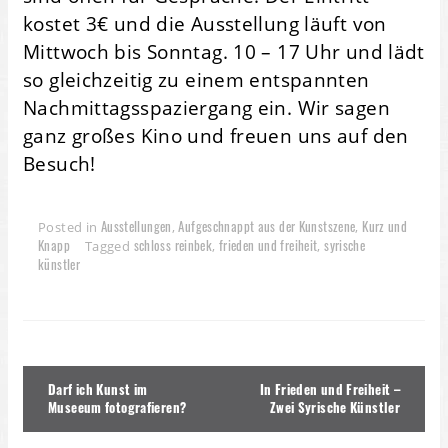
kostet 3€ und die Ausstellung läuft von
Mittwoch bis Sonntag. 10 – 17 Uhr und lädt
so gleichzeitig zu einem entspannten
Nachmittagsspaziergang ein. Wir sagen
ganz großes Kino und freuen uns auf den
Besuch!
Ausstellungen
Aufgeschnappt aus der Kunstszene
Kurz und
Posted in
,
,
Knapp
schloss reinbek
frieden und freiheit
syrische
Tagged
,
,
künstler
Beitragsnavigation
Darf ich Kunst im
In Frieden und Freiheit –
Museeum fotografieren?
Zwei Syrische Künstler