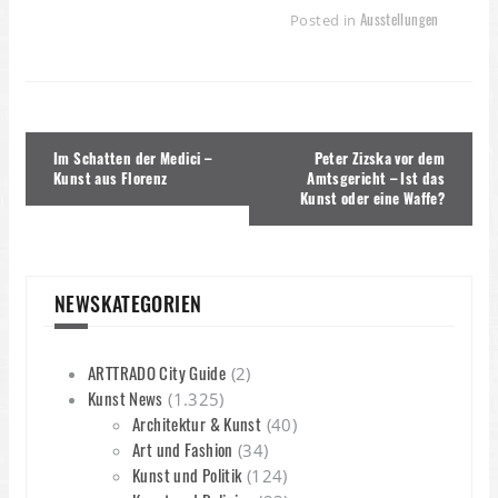
Ausstellungen
Posted in
Beitragsnavigation
Im Schatten der Medici –
Peter Zizska vor dem
Kunst aus Florenz
Amtsgericht – Ist das
Kunst oder eine Waffe?
NEWSKATEGORIEN
ARTTRADO City Guide
(2)
Kunst News
(1.325)
Architektur & Kunst
(40)
Art und Fashion
(34)
Kunst und Politik
(124)