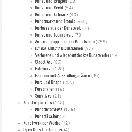
Kunst und Religion
(33)
Kunst und Recht
(54)
Kunst und Kulinarik
(40)
Kunstmarkt und Trends
(365)
Kurioses aus der Kunstwelt
(144)
Kunst und Technologie
(73)
Aufgeschnappt aus der Kunstszene
(788)
Ist das Kunst? Diskussionen
(57)
Verlorene und wiederentdeckte Kunstwerke
(19)
Street Art
(66)
Fotokunst
(128)
Galerien und Ausstellungsräume
(99)
Kurz und Knapp
(855)
Personalien
(18)
Sonstiges
(21)
Künstlerporträts
(148)
Kunstinterviews
(126)
Kunstfälscher
(5)
Kunstwerk der Woche
(12)
Open Calls für Künstler
(4)