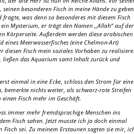
mit, der alte Herr ist nun im Reiche Allahs. Vor sein
, seinen besonderen Fisch in meine Hände zu geben
d fragte, was denn so besonderes mit diesem Fisch
t ein Mysterium, er trägt den Namen ,,Allah“ auf der
n Körperseite. Außerdem werden diese arabischen
d eines Meerwasserfisches (eine Chelmon-Art)
r diesen Fisch mein soziales Vorhaben zu realisiere
 ließen das Aquarium samt Inhalt zurück und
erst einmal in eine Ecke, schloss den Strom für eine
, bemerkte nichts weiter, als schwarz-rote Streifen
ch einen Fisch mehr im Geschäft.
dass immer mehr fremdsprachige Menschen ins
em Fisch sahen. Jetzt musste ich ja doch einmal
 Fisch sei. Zu meinem Erstaunen sagten sie mir, ic