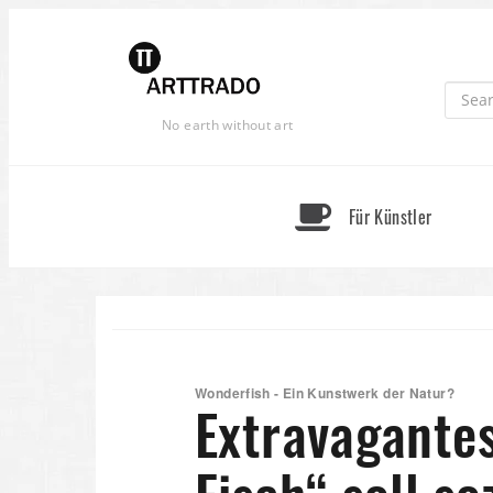
Skip
to
content
No earth without art
Für Künstler
Wonderfish - Ein Kunstwerk der Natur?
Extravagantes