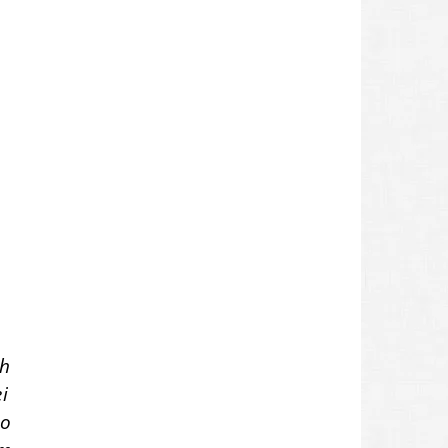
ch
i
wo