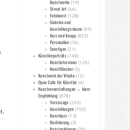
Kunstwerke
(19)
Street Art
(66)
Fotokunst
(128)
Galerien und
Ausstellungsräume
(99)
Kurz und Knapp
(855)
Personalien
(18)
Sonstiges
(21)
u
Künstlerporträts
(148)
Kunstinterviews
(126)
Kunstfälscher
(5)
Kunstwerk der Woche
(12)
Open Calls für Künstler
(4)
Kunstveranstaltungen ← klare
g
Empfehlung
(878)
Vernissage
(253)
Ausstellungen
(753)
t.
Kunstkurs
(13)
Buchlesung
(3)
Kunstauktionen
(20)