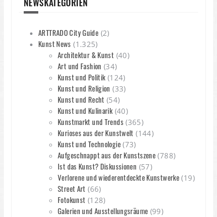
NEWSKATEGORIEN
S
a
ARTTRADO City Guide
(2)
e
Kunst News
(1.325)
Architektur & Kunst
(40)
Art und Fashion
(34)
Kunst und Politik
(124)
Kunst und Religion
(33)
Kunst und Recht
(54)
Kunst und Kulinarik
(40)
Kunstmarkt und Trends
(365)
Kurioses aus der Kunstwelt
(144)
Kunst und Technologie
(73)
Aufgeschnappt aus der Kunstszene
(788)
Ist das Kunst? Diskussionen
(57)
Verlorene und wiederentdeckte Kunstwerke
(19)
Street Art
(66)
Fotokunst
(128)
Galerien und Ausstellungsräume
(99)