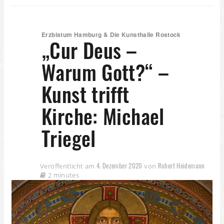
Erzbistum Hamburg & Die Kunsthalle Rostock
„Cur Deus –
Warum Gott?“ –
Kunst trifft
Kirche: Michael
Triegel
4. Dezember 2020
Robert Heidemann
Veröffentlicht am
von
2 minutes