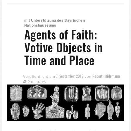
mit Unterstützung des Bayrischen
Nationalmuseums
Agents of Faith:
Votive Objects in
Time and Place
7. September 2018
Robert Heidemann
Veröffentlicht am
von
2 minutes