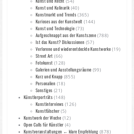
Kunst und Recht
(54)
Kunst und Kulinarik
(40)
Kunstmarkt und Trends
(365)
Kurioses aus der Kunstwelt
(144)
Kunst und Technologie
(73)
Aufgeschnappt aus der Kunstszene
(788)
Ist das Kunst? Diskussionen
(57)
Verlorene und wiederentdeckte Kunstwerke
(19)
Street Art
(66)
Fotokunst
(128)
Galerien und Ausstellungsräume
(99)
Kurz und Knapp
(855)
Personalien
(18)
Sonstiges
(21)
Künstlerporträts
(148)
Kunstinterviews
(126)
Kunstfälscher
(5)
Kunstwerk der Woche
(12)
Open Calls für Künstler
(4)
Kunstveranstaltungen ← klare Empfehlung
(878)