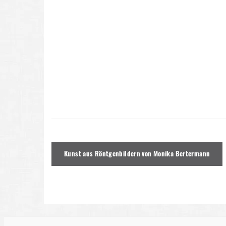
Beitragsnavigation
Kunst aus Röntgenbildern von Monika Bertermann