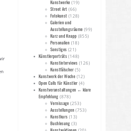
Kunstwerke
(19)
Street Art
(66)
Fotokunst
(128)
Galerien und
Ausstellungsräume
(99)
Kurz und Knapp
(855)
Personalien
(18)
Sonstiges
(21)
Künstlerporträts
(148)
wir
Kunstinterviews
(126)
Kunstfälscher
(5)
en
Kunstwerk der Woche
(12)
Open Calls für Künstler
(4)
Kunstveranstaltungen ← klare
Empfehlung
(878)
Vernissage
(253)
Ausstellungen
(753)
Kunstkurs
(13)
Buchlesung
(3)
Kunstauktionen
(20)