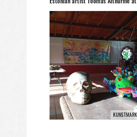
Estonian artist Toomas Altnurme at
KUNSTMARK