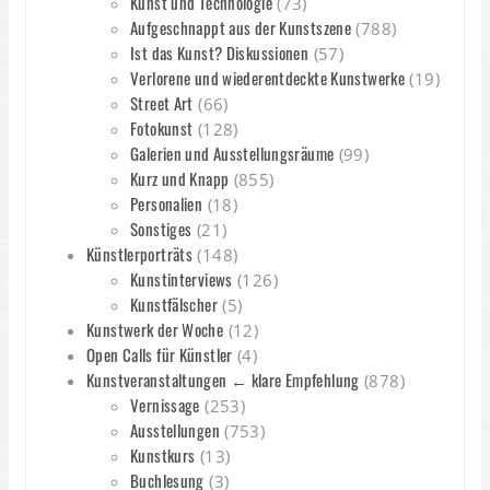
Kunst und Technologie
(73)
Aufgeschnappt aus der Kunstszene
(788)
Ist das Kunst? Diskussionen
(57)
Verlorene und wiederentdeckte Kunstwerke
(19)
Street Art
(66)
Fotokunst
(128)
Galerien und Ausstellungsräume
(99)
Kurz und Knapp
(855)
Personalien
(18)
Sonstiges
(21)
Künstlerporträts
(148)
Kunstinterviews
(126)
Kunstfälscher
(5)
Kunstwerk der Woche
(12)
Open Calls für Künstler
(4)
Kunstveranstaltungen ← klare Empfehlung
(878)
Vernissage
(253)
Ausstellungen
(753)
Kunstkurs
(13)
Buchlesung
(3)