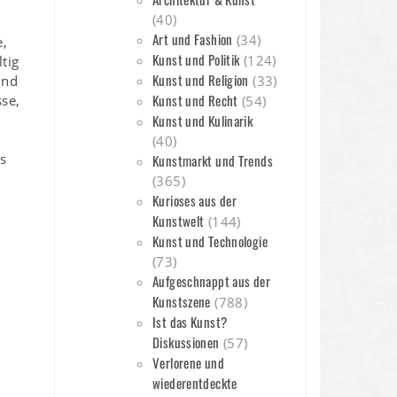
(40)
Art und Fashion
(34)
e,
Kunst und Politik
(124)
ltig
Kunst und Religion
und
(33)
Kunst und Recht
sse,
(54)
Kunst und Kulinarik
(40)
as
Kunstmarkt und Trends
(365)
Kurioses aus der
Kunstwelt
(144)
Kunst und Technologie
(73)
Aufgeschnappt aus der
Kunstszene
(788)
Ist das Kunst?
Diskussionen
(57)
Verlorene und
wiederentdeckte