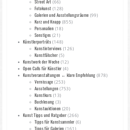
Street Art
(66)
Fotokunst
(128)
Galerien und Ausstellungsräume
(99)
Kurz und Knapp
(855)
Personalien
(18)
Sonstiges
(21)
Künstlerporträts
(148)
Kunstinterviews
(126)
Kunstfälscher
(5)
Kunstwerk der Woche
(12)
Open Calls für Künstler
(4)
Kunstveranstaltungen ← klare Empfehlung
(878)
Vernissage
(253)
Ausstellungen
(753)
Kunstkurs
(13)
Buchlesung
(3)
Kunstauktionen
(20)
Kunst Tipps und Ratgeber
(266)
Tipps für Kunstsammler
(6)
Tipps für Galerien
(161)