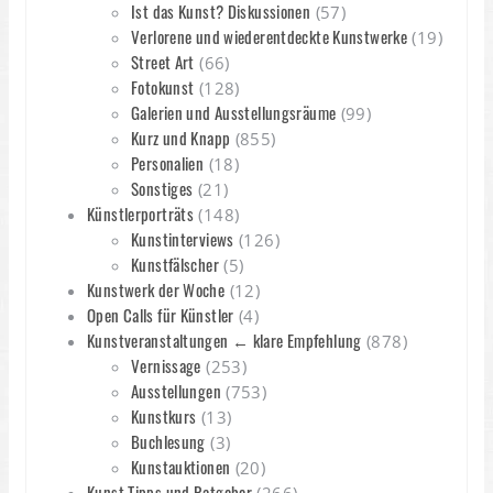
Ist das Kunst? Diskussionen
(57)
Verlorene und wiederentdeckte Kunstwerke
(19)
Street Art
(66)
Fotokunst
(128)
Galerien und Ausstellungsräume
(99)
Kurz und Knapp
(855)
Personalien
(18)
Sonstiges
(21)
Künstlerporträts
(148)
Kunstinterviews
(126)
Kunstfälscher
(5)
Kunstwerk der Woche
(12)
Open Calls für Künstler
(4)
Kunstveranstaltungen ← klare Empfehlung
(878)
Vernissage
(253)
Ausstellungen
(753)
Kunstkurs
(13)
Buchlesung
(3)
Kunstauktionen
(20)
Kunst Tipps und Ratgeber