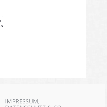
m:
n
on
IMPRESSUM,