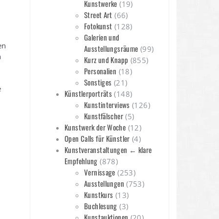
Kunstwerke
(19)
Street Art
(66)
Fotokunst
(128)
Galerien und
en
Ausstellungsräume
(99)
n
Kurz und Knapp
(855)
.
Personalien
(18)
Sonstiges
(21)
e
Künstlerporträts
(148)
Kunstinterviews
(126)
Kunstfälscher
(5)
Kunstwerk der Woche
(12)
Open Calls für Künstler
(4)
Kunstveranstaltungen ← klare
Empfehlung
(878)
Vernissage
(253)
Ausstellungen
(753)
Kunstkurs
(13)
Buchlesung
(3)
Kunstauktionen
(20)