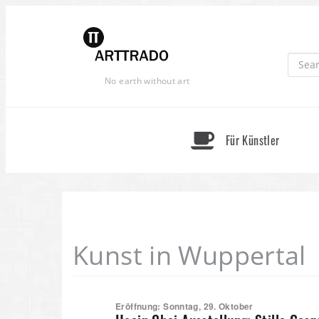
Skip
to
content
No earth without art
Für Künstler
Kunst in Wuppertal
Eröffnung: Sonntag, 29. Oktober