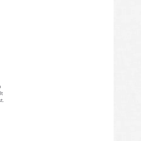
n
lt
t.