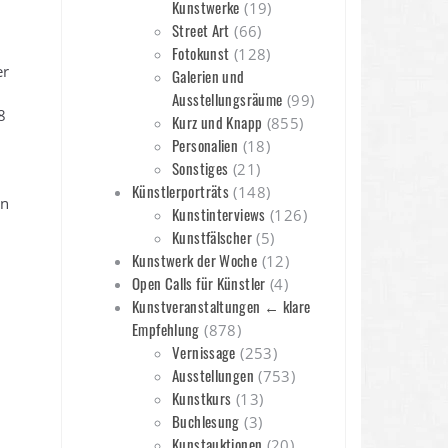
Kunstwerke
(19)
Street Art
(66)
Fotokunst
(128)
er
Galerien und
Ausstellungsräume
(99)
8
Kurz und Knapp
(855)
Personalien
(18)
Sonstiges
(21)
Künstlerporträts
(148)
en
Kunstinterviews
(126)
Kunstfälscher
(5)
Kunstwerk der Woche
(12)
Open Calls für Künstler
(4)
Kunstveranstaltungen ← klare
Empfehlung
(878)
Vernissage
(253)
Ausstellungen
(753)
Kunstkurs
(13)
Buchlesung
(3)
Kunstauktionen
(20)