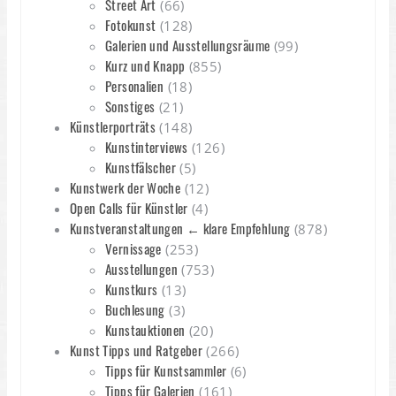
Street Art
(66)
Fotokunst
(128)
Galerien und Ausstellungsräume
(99)
Kurz und Knapp
(855)
Personalien
(18)
Sonstiges
(21)
Künstlerporträts
(148)
Kunstinterviews
(126)
Kunstfälscher
(5)
Kunstwerk der Woche
(12)
Open Calls für Künstler
(4)
Kunstveranstaltungen ← klare Empfehlung
(878)
Vernissage
(253)
Ausstellungen
(753)
Kunstkurs
(13)
Buchlesung
(3)
Kunstauktionen
(20)
Kunst Tipps und Ratgeber
(266)
Tipps für Kunstsammler
(6)
Tipps für Galerien
(161)