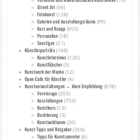
(19)
Street Art
(66)
Fotokunst
(128)
Galerien und Ausstellungsräume
(99)
Kurz und Knapp
(855)
Personalien
(18)
Sonstiges
(21)
Künstlerporträts
(148)
Kunstinterviews
(126)
Kunstfälscher
(5)
Kunstwerk der Woche
(12)
Open Calls für Künstler
(4)
Kunstveranstaltungen ← klare Empfehlung
(878)
Vernissage
(253)
Ausstellungen
(753)
Kunstkurs
(13)
Buchlesung
(3)
Kunstauktionen
(20)
Kunst Tipps und Ratgeber
(266)
Tipps für Kunstsammler
(6)