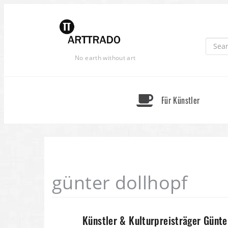
Skip
to
content
No earth without art
Für Künstler
günter dollhopf
Künstler & Kulturpreisträger Günte