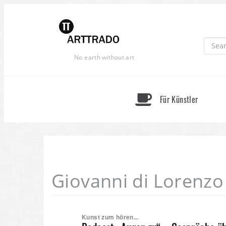
Skip
to
content
No earth without art
Für Künstler
Giovanni di Lorenzo
Kunst zum hören...