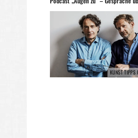
Podcast „Augen zu“ – Gespräche üb
KUNST TIPPS