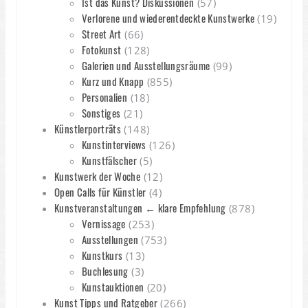
Ist das Kunst? Diskussionen
(57)
Verlorene und wiederentdeckte Kunstwerke
(19)
Street Art
(66)
Fotokunst
(128)
Galerien und Ausstellungsräume
(99)
Kurz und Knapp
(855)
Personalien
(18)
Sonstiges
(21)
Künstlerporträts
(148)
Kunstinterviews
(126)
Kunstfälscher
(5)
Kunstwerk der Woche
(12)
Open Calls für Künstler
(4)
Kunstveranstaltungen ← klare Empfehlung
(878)
Vernissage
(253)
Ausstellungen
(753)
Kunstkurs
(13)
Buchlesung
(3)
Kunstauktionen
(20)
Kunst Tipps und Ratgeber
(266)