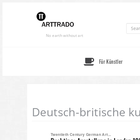
Skip
to
content
No earth without art
Für Künstler
Deutsch-britische k
Twentieth Century German Art...