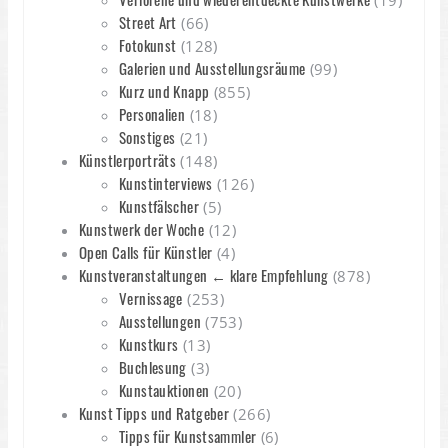
(19)
Street Art
(66)
Fotokunst
(128)
Galerien und Ausstellungsräume
(99)
Kurz und Knapp
(855)
Personalien
(18)
Sonstiges
(21)
Künstlerporträts
(148)
Kunstinterviews
(126)
Kunstfälscher
(5)
Kunstwerk der Woche
(12)
Open Calls für Künstler
(4)
Kunstveranstaltungen ← klare Empfehlung
(878)
Vernissage
(253)
Ausstellungen
(753)
Kunstkurs
(13)
Buchlesung
(3)
Kunstauktionen
(20)
Kunst Tipps und Ratgeber
(266)
Tipps für Kunstsammler
(6)