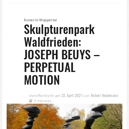
Kunst in Wuppertal
Skulpturenpark
Waldfrieden:
JOSEPH BEUYS –
PERPETUAL
MOTION
22. April 2021
Robert Heidemann
Veröffentlicht am
von
3 minutes