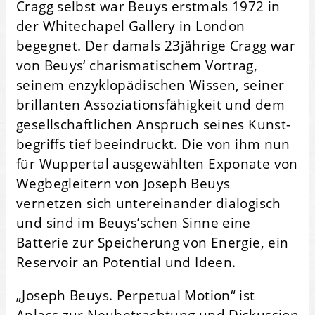
Cragg selbst war Beuys erstmals 1972 in
der Whitechapel Gallery in London
begegnet. Der damals 23jährige Cragg war
von Beuys‘ charis­matischem Vortrag,
seinem enzyklo­pädischen Wissen, seiner
brillanten Assoziations­fähigkeit und dem
gesellschaftlichen Anspruch seines Kunst­
begriffs tief beeindruckt. Die von ihm nun
für Wuppertal ausgewählten Exponate von
Weg­begleitern von Joseph Beuys
vernetzen sich unter­einander dialogisch
und sind im Beuys’schen Sinne eine
Batterie zur Speicherung von Energie, ein
Reservoir an Potential und Ideen.
„Joseph Beuys. Perpetual Motion“ ist
Anlass zur Neubetrachtung und Diskussion