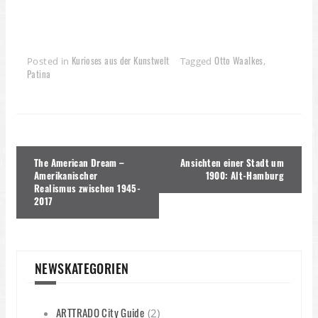
Kurioses aus der Kunstwelt
Otto Waalkes
Posted in
Tagged
,
Patina
Beitragsnavigation
The American Dream –
Ansichten einer Stadt um
Amerikanischer
1900: Alt-Hamburg
Realismus zwischen 1945-
2017
NEWSKATEGORIEN
ARTTRADO City Guide
(2)