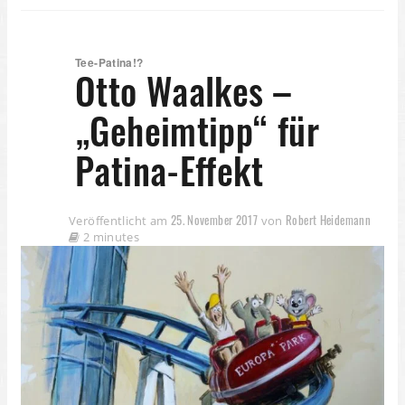
Tee-Patina!?
Otto Waalkes –
„Geheimtipp“ für
Patina-Effekt
25. November 2017
Robert Heidemann
Veröffentlicht am
von
2 minutes