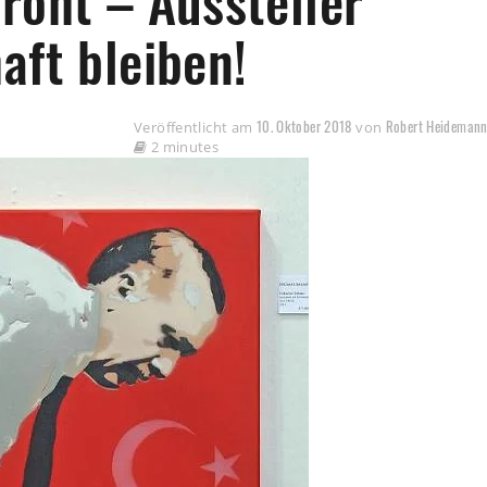
roht – Aussteller
aft bleiben!
10. Oktober 2018
Robert Heideman
Veröffentlicht am
von
2 minutes