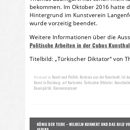
bekommen. Im Oktober 2016 hatte d
Hintergrund im Kunstverein Langenfe
wurde vorzeitig beendet.
Weitere Informationen über die Auss
Politische Arbeiten in der Cubus Kunstha
Titelbild: „Türkischer Diktator“ von
Kunst und Politik
Kurioses aus der Kunstwelt
Ist d
Posted in
,
,
Kunst in Duisburg
art Karlsruhe
Türkischer Diktator
Kunsthall
,
,
,
Baumgärtel
Bananensprayer
,
Beitragsnavigation
KÖNIG DER TIERE – WILHELM KUHNERT UND DAS BILD V
AFRIKA