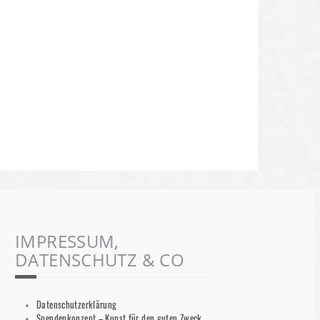
KURZ UND KNAPP
Werk der Woche #16 KaKiKunst aka. Katja Kirseck:
YOU!
Werk der Woche #16 KaKiKunst aka. Katja
Kirseck: YOU! In unserer Serie „Werk der Woche“
machen wir auf Kunstwerke aufmerksam, die
Weiterlesen
Robert Heidemann
17. März 2021
IMPRESSUM,
DATENSCHUTZ & CO
Datenschutzerklärung
Spendenkonzept – Kunst für den guten Zweck