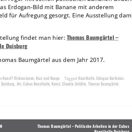
as Erdogan-Bild mit Banane mit anderem
ld für Aufregung gesorgt. Eine Ausstellung dam
Thomas Baumgärtel –
tellung findet man hier:
lle Duisburg
 Thomas Baumgärtel aus dem Jahr 2017.
as Kunst? Diskussionen
Kurz und Knapp
Kunsthalle
Erdogan Karikatur
,
Tagged
,
,
e Duisburg
Art
Cubus-Kunsthalle
Kunst
Claudia Schäfer
Thomas Baumgärtel
,
,
,
,
,
,
ON
Thomas Baumgärtel – Politische Arbeiten in der Cubus
Kunsthalle Duisburg