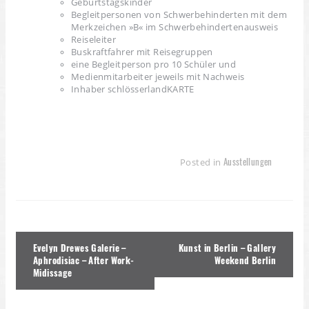
Geburtstagskinder
Begleitpersonen von Schwerbehinderten mit dem
Merkzeichen »B« im Schwerbehindertenausweis
Reiseleiter
Buskraftfahrer mit Reisegruppen
eine Begleitperson pro 10 Schüler und
Medienmitarbeiter jeweils mit Nachweis
Inhaber schlösserlandKARTE
Ausstellungen
Posted in
Beitragsnavigation
Evelyn Drewes Galerie –
Kunst in Berlin – Gallery
Aphrodisiac – After Work-
Weekend Berlin
Midissage