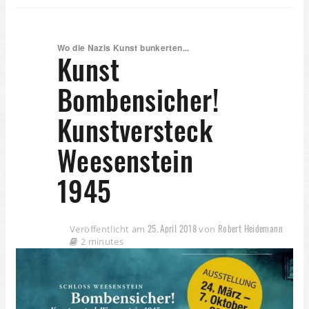
Wo die Nazis Kunst bunkerten...
Kunst
Bombensicher!
Kunstversteck
Weesenstein
1945
25. April 2018
Robert Heidemann
Veröffentlicht am
von
2 minutes