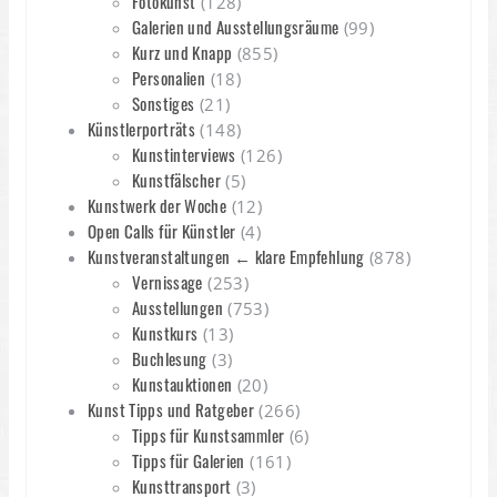
Fotokunst
(128)
Galerien und Ausstellungsräume
(99)
Kurz und Knapp
(855)
Personalien
(18)
Sonstiges
(21)
Künstlerporträts
(148)
Kunstinterviews
(126)
Kunstfälscher
(5)
Kunstwerk der Woche
(12)
Open Calls für Künstler
(4)
Kunstveranstaltungen ← klare Empfehlung
(878)
Vernissage
(253)
Ausstellungen
(753)
Kunstkurs
(13)
Buchlesung
(3)
Kunstauktionen
(20)
Kunst Tipps und Ratgeber
(266)
Tipps für Kunstsammler
(6)
Tipps für Galerien
(161)
Kunsttransport
(3)