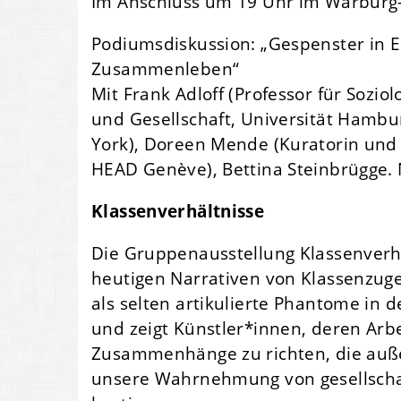
Im Anschluss um 19 Uhr im Warbur
Podiumsdiskussion: „Gespenster in E
Zusammenleben“
Mit Frank Adloff (Professor für Sozi
und Gesellschaft, Universität Hambur
York), Doreen Mende (Kuratorin und Th
HEAD Genève), Bettina Steinbrügge.
Klassenverhältnisse
Die Gruppenausstellung Klassenverhä
heutigen Narrativen von Klassenzuge
als selten artikulierte Phantome in 
und zeigt Künstler*innen, deren Arb
Zusammenhänge zu richten, die auße
unsere Wahrnehmung von gesellsch