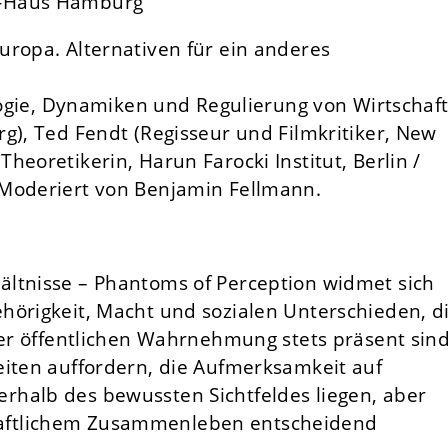
g-Haus Hamburg
uropa. Alternativen für ein anderes
ologie, Dynamiken und Regulierung von Wirtschaf
g), Ted Fendt (Regisseur und Filmkritiker, New
eoretikerin, Harun Farocki Institut, Berlin /
 Moderiert von Benjamin Fellmann.
ltnisse – Phantoms of Perception widmet sich
hörigkeit, Macht und sozialen Unterschieden, d
der öffentlichen Wahrnehmung stets präsent sind
eiten auffordern, die Aufmerksamkeit auf
rhalb des bewussten Sichtfeldes liegen, aber
aftlichem Zusammenleben entscheidend