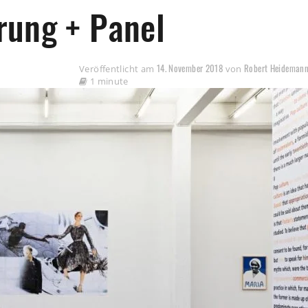
rung + Panel
14. November 2018
Robert Heideman
Veröffentlicht am
von
1 minute