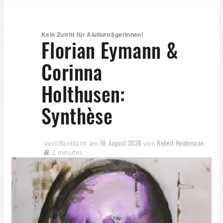
Kein Zutritt für AluhutträgerInnen!
Florian Eymann &
Corinna
Holthusen:
Synthèse
18. August 2020
Robert Heidemann
Veröffentlicht am
von
2 minutes