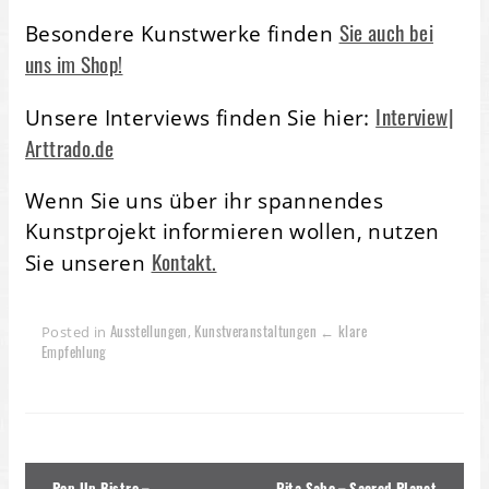
Sie auch bei
Besondere Kunstwerke finden
uns im Shop!
Interview|
Unsere Interviews finden Sie hier:
Arttrado.de
Wenn Sie uns über ihr spannendes
Kunstprojekt informieren wollen, nutzen
Kontakt.
Sie unseren
Ausstellungen
Kunstveranstaltungen ← klare
Posted in
,
Empfehlung
Beitragsnavigation
Pop Up Bistro –
Rita Sabo – Sacred Planet