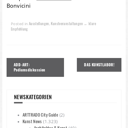
Bonvicini
Ausstellungen
Kunstveranstaltungen ← klare
Posted in
,
Empfehlung
Beitragsnavigation
ADD-ART:
DAS KUNSTLABOR!
Podiumsdiskussion
NEWSKATEGORIEN
ARTTRADO City Guide
(2)
Kunst News
(1.323)
Architektur & Kunst