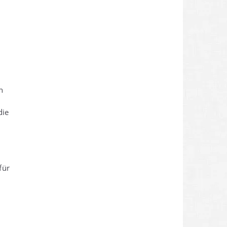
h
die
für