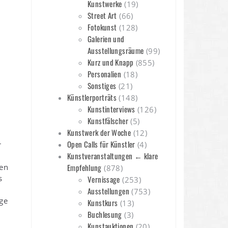
Kunstwerke
(19)
Street Art
(66)
Fotokunst
(128)
Galerien und
Ausstellungsräume
(99)
Kurz und Knapp
(855)
Personalien
(18)
Sonstiges
(21)
Künstlerporträts
(148)
Kunstinterviews
(126)
Kunstfälscher
(5)
Kunstwerk der Woche
(12)
Open Calls für Künstler
(4)
r
Kunstveranstaltungen ← klare
Empfehlung
en
(878)
s
Vernissage
(253)
Ausstellungen
(753)
age
Kunstkurs
(13)
Buchlesung
(3)
Kunstauktionen
(20)