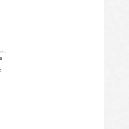
ris
ra
4.