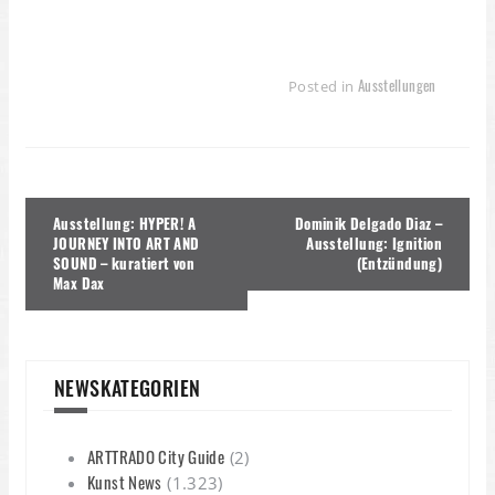
Ausstellungen
Posted in
Beitragsnavigation
Ausstellung: HYPER! A
Dominik Delgado Diaz –
JOURNEY INTO ART AND
Ausstellung: Ignition
SOUND – kuratiert von
(Entzündung)
Max Dax
NEWSKATEGORIEN
ARTTRADO City Guide
(2)
Kunst News
(1.323)