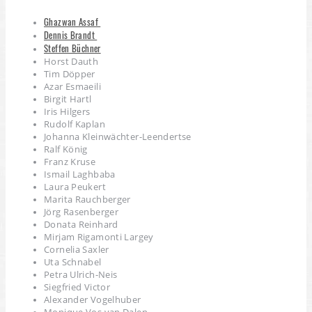
Ghazwan Assaf
Dennis Brandt
Steffen Büchner
Horst Dauth
Tim Döpper
Azar Esmaeili
Birgit Hartl
Iris Hilgers
Rudolf Kaplan
Johanna Kleinwächter-Leendertse
Ralf König
Franz Kruse
Ismail Laghbaba
Laura Peukert
Marita Rauchberger
Jörg Rasenberger
Donata Reinhard
Mirjam Rigamonti Largey
Cornelia Saxler
Uta Schnabel
Petra Ulrich-Neis
Siegfried Victor
Alexander Vogelhuber