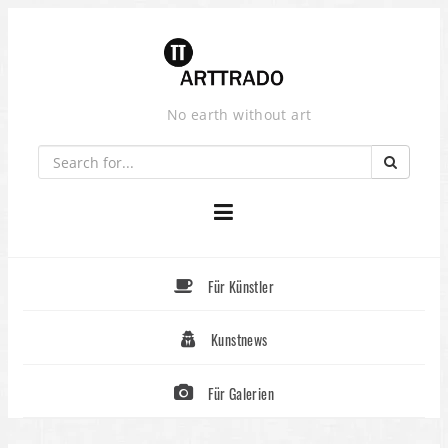
Skip
to
content
No earth without art
Für Künstler
Kunstnews
Für Galerien